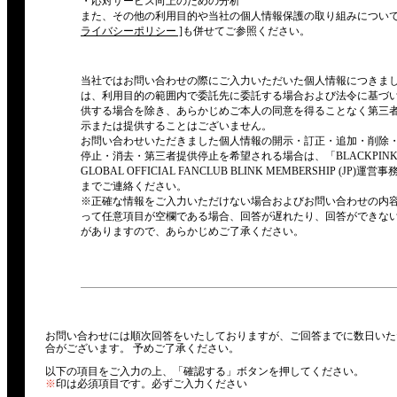
・応対サービス向上のための分析
また、その他の利用目的や当社の個人情報保護の取り組みについ
ライバシーポリシー ]
も併せてご参照ください。
当社ではお問い合わせの際にご入力いただいた個人情報につきま
は、利用目的の範囲内で委託先に委託する場合および法令に基づ
供する場合を除き、あらかじめご本人の同意を得ることなく第三
示または提供することはございません。
お問い合わせいただきました個人情報の開示・訂正・追加・削除
停止・消去・第三者提供停止を希望される場合は、「BLACKPIN
GLOBAL OFFICIAL FANCLUB BLINK MEMBERSHIP (JP)運営
までご連絡ください。
※
正確な情報をご入力いただけない場合およびお問い合わせの
内
って任意項目が空欄である場合、回答が
遅
れたり、回答ができな
がありますので、あらかじめご了承ください。
お問い合わせには順次回答をいたしておりますが、ご回答までに数日いた
合がございます。 予めご了承ください。
以下の項目をご入力の上、「確認する」ボタンを押してください。
※
印は必須項目です。必ずご入力ください