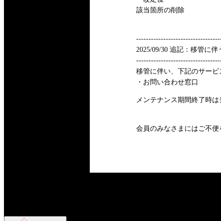
該当箇所の削除
----------------------------------
2025/09/30 追記：移
----------------------------------
移管に伴い、下記のサービ
・お問い合わせ窓口
メンテナンス期間終了時は
会員のみなさまにはご不便