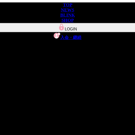
TOP
NEWS
BLINK
SHOP
LOGIN
入会・継続
NEWS