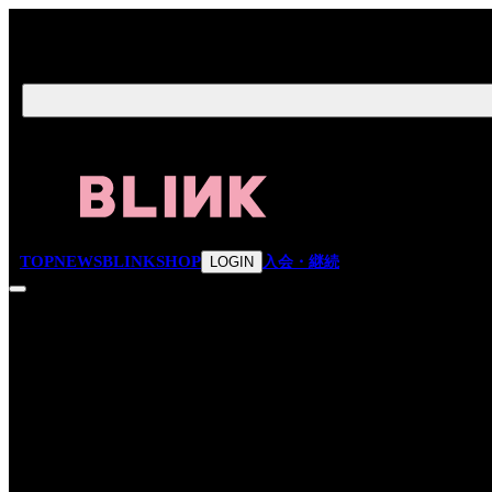
TOP
NEWS
BLINK
SHOP
入会・継続
LOGIN