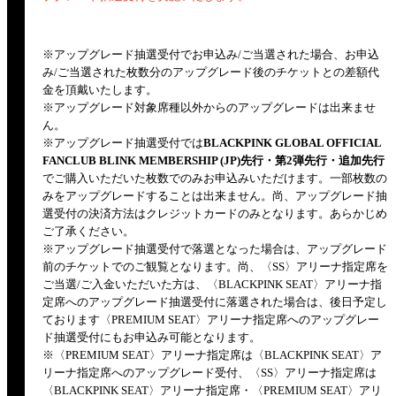
※アップグレード抽選受付でお申込み/ご当選された場合、お申込
み/ご当選された枚数分のアップグレード後のチケットとの差額代
金を頂戴いたします。
※アップグレード対象席種以外からのアップグレードは出来ませ
ん。
※アップグレード抽選受付では
BLACKPINK GLOBAL OFFICIAL
FANCLUB BLINK MEMBERSHIP (JP)先行・第2弾先行・追加先行
でご購入いただいた枚数でのみお申込みいただけます。一部枚数の
みをアップグレードすることは出来ません。尚、アップグレード抽
選受付の決済方法はクレジットカードのみとなります。あらかじめ
ご了承ください。
※アップグレード抽選受付で落選となった場合は、アップグレード
前のチケットでのご観覧となります。尚、〈SS〉アリーナ指定席を
ご当選/ご入金いただいた方は、〈BLACKPINK SEAT〉アリーナ指
定席へのアップグレード抽選受付に落選された場合は、後日予定し
ております〈PREMIUM SEAT〉アリーナ指定席へのアップグレー
ド抽選受付にもお申込み可能となります。
※〈PREMIUM SEAT〉アリーナ指定席は〈BLACKPINK SEAT〉ア
リーナ指定席へのアップグレード受付、〈SS〉アリーナ指定席は
〈BLACKPINK SEAT〉アリーナ指定席・〈PREMIUM SEAT〉アリ