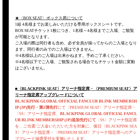
★〈BOX SEAT〉ボックス席について
1組 4名様までお楽しみいただける専用ボックスシートです。
BOX SEATチケット1枚につき、1名様～4名様までご入場、ご観覧
が可能となります。
ご入場の際は同行者も含め、必ず全員が揃ってからのご入場となり
ます。同行者のみでのご入場はできません。
※4名様以上のご入場は出来かねます。予めご了承ください。
※4名様以下でご入場、ご観覧される場合でもチケット金額に変動
はございません。
■〈BLACKPINK SEAT〉アリーナ指定席・〈PREMIUM SEAT〉ア
リーナ指定席アップグレードについて
BLACKPINK GLOBAL OFFICIAL FANCLUB BLINK MEMBERSH
IP (JP)先行・第2弾先行
にて〈PREMIUM SEAT〉アリーナ指定席・
〈SS〉アリーナ指定席、
BLACKPINK GLOBAL OFFICIAL FANCL
UB BLINK MEMBERSHIP (JP)追加先行にて
〈SS〉アリーナ指定席
を、ご当選/ご入金いただいた方を対象に、後日〈BLACKPINK SEA
T〉アリーナ指定席・〈PREMIUM SEAT〉アリーナ指定席へのアッ
プグレード抽選受付を実施いたします。